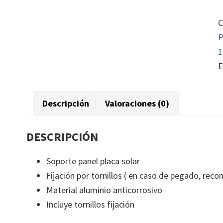
p
s
C
a
P
c
1
E
Descripción
Valoraciones (0)
DESCRIPCIÓN
Soporte panel placa solar
Fijación por tornillos ( en caso de pegado, re
Material aluminio anticorrosivo
Incluye tornillos fijación