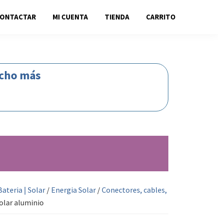
CONTACTAR
MI CUENTA
TIENDA
CARRITO
ucho más
Bateria | Solar
/
Energia Solar
/
Conectores, cables,
olar aluminio