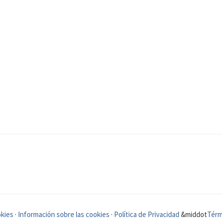
okies
·
Información sobre las cookies
·
Política de Privacidad
&middot
Térm