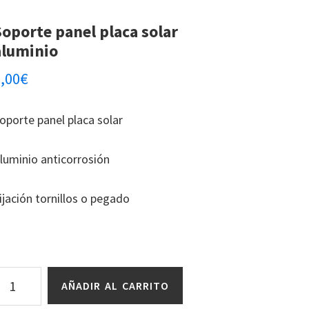
Soporte panel placa solar
aluminio
5,00
€
oporte panel placa solar
luminio anticorrosión
ijación tornillos o pegado
oporte
AÑADIR AL CARRITO
anel