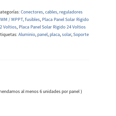
laca
olar
ategorías:
Conectores, cables, reguladores
luminio
WM / MPPT, fusibles
,
Placa Panel Solar Rigido
antidad
2 Voltios
,
Placa Panel Solar Rigido 24 Voltios
tiquetas:
Aluminio
,
panel
,
placa
,
solar
,
Soporte
comendamos al menos 6 unidades por panel )