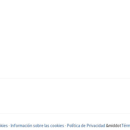
okies
·
Información sobre las cookies
·
Política de Privacidad
&middot
Térm