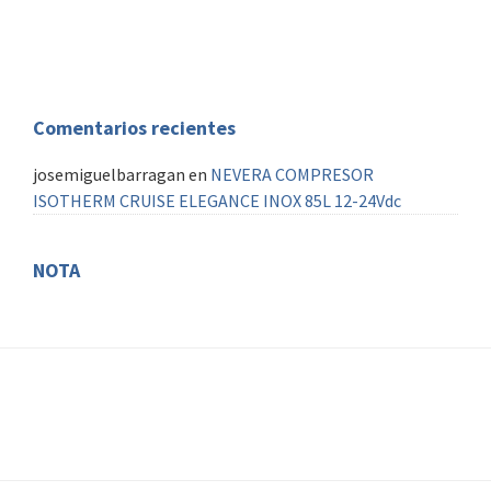
Piloto automatico
AIS
Comentarios recientes
josemiguelbarragan
en
NEVERA COMPRESOR
ISOTHERM CRUISE ELEGANCE INOX 85L 12-24Vdc
NOTA
FOOTER