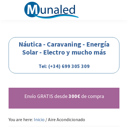
Saltar
Saltar
Saltar
Saltar
a
al
a
al
la
contenido
la
pie
Munaled
Nautica-
navegación
principal
barra
de
caravaning-
principal
lateral
página
camper-
Náutica - Caravaning - Energía
principal
autocaranas-
Solar - Electro y mucho más
energia-
solar-
Tel: (+34) 699 305 309
bateria-
automocion-
iluminacion-
Envío GRATIS desde
300€
de compra
12-
24-
voltios
You are here:
Inicio
/
Aire Acondicionado