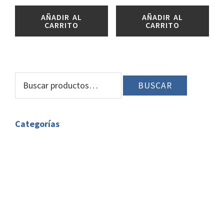
AÑADIR AL
AÑADIR AL
CARRITO
CARRITO
BARRA
Buscar
BUSCAR
LATERAL
por:
PRINCIPAL
Categorías
Bombillas G9
Bombillas GU10
Accesorios Dicroicas
Bombillas LED Dicroica GU10
Bombillas E14
Bombillas E27