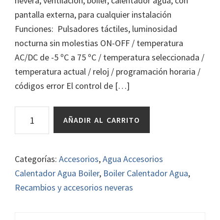
nevera, ventilación, boiler, calentador agua, con
pantalla externa, para cualquier instalación
Funciones: Pulsadores táctiles, luminosidad
nocturna sin molestias ON-OFF / temperatura
AC/DC de -5 ºC a 75 ºC / temperatura seleccionada /
temperatura actual / reloj / programación horaria /
códigos error El control de […]
Pantalla
AÑADIR AL CARRITO
control
temperatura
nevera
Categorías:
Accesorios
,
Agua Accesorios
boiler
Calentador Agua Boiler
,
Boiler Calentador Agua
,
calentador
Recambios y accesorios neveras
agua
VimoPower