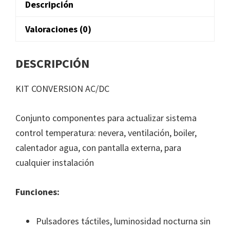
Descripción
AC/DC
12
Valoraciones (0)
Vdc
230
DESCRIPCIÓN
Vac
KIT
KIT CONVERSION AC/DC
CONVERSION
cantidad
Conjunto componentes para actualizar sistema
control temperatura: nevera, ventilación, boiler,
calentador agua, con pantalla externa, para
cualquier instalación
Funciones:
Pulsadores táctiles, luminosidad nocturna sin