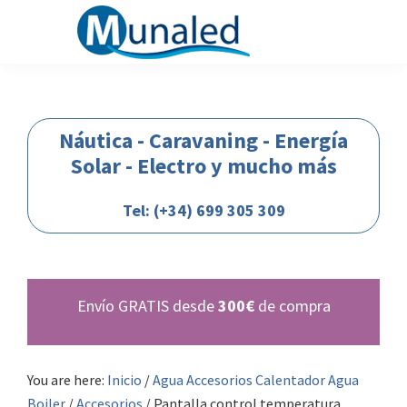
Saltar
Saltar
Saltar
Saltar
a
al
a
al
la
contenido
la
pie
Munaled
Nautica-
navegación
principal
barra
de
caravaning-
principal
lateral
página
camper-
Náutica - Caravaning - Energía
principal
autocaranas-
Solar - Electro y mucho más
energia-
solar-
Tel: (+34) 699 305 309
bateria-
automocion-
iluminacion-
Envío GRATIS desde
300€
de compra
12-
24-
voltios
You are here:
Inicio
/
Agua Accesorios Calentador Agua
Boiler
/
Accesorios
/
Pantalla control temperatura