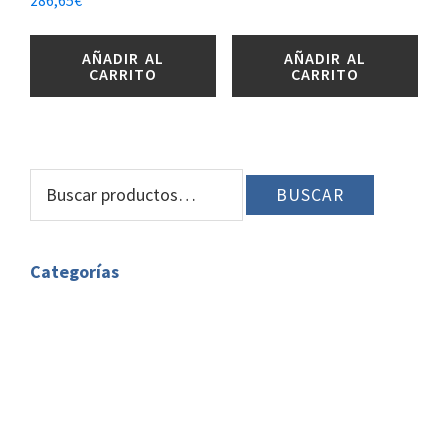
286,65
€
AÑADIR AL
AÑADIR AL
CARRITO
CARRITO
BARRA
Buscar
BUSCAR
LATERAL
por:
PRINCIPAL
Categorías
Bombillas G9
Bombillas GU10
Accesorios Dicroicas
Bombillas LED Dicroica GU10
Bombillas E14