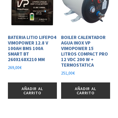
BATERIA LITIO LIFEPO4
BOILER CALENTADOR
VIMOPOWER 12.8 V
AGUA INOX VP
100AH BMS 100A
VIMOPOWER 15
SMART BT
LITROS COMPACT PRO
260X168X210 MM
12 VDC 200 W +
TERMOSTATICA
269,00
€
251,00
€
AÑADIR AL
AÑADIR AL
CARRITO
CARRITO