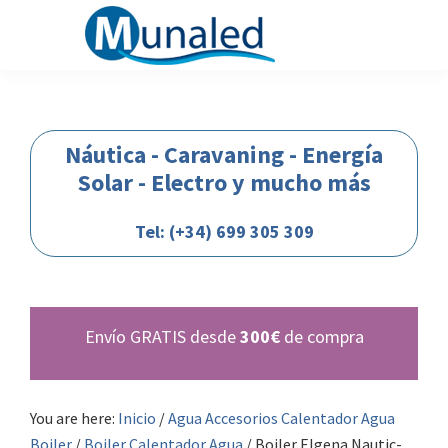
Saltar
Saltar
Saltar
Saltar
a
al
a
al
la
contenido
la
pie
Munaled
Nautica-
navegación
principal
barra
de
caravaning-
principal
lateral
página
camper-
Náutica - Caravaning - Energía
principal
autocaranas-
Solar - Electro y mucho más
energia-
solar-
Tel: (+34) 699 305 309
bateria-
automocion-
iluminacion-
Envío GRATIS desde
300€
de compra
12-
24-
voltios
You are here:
Inicio
/
Agua Accesorios Calentador Agua
Boiler
/
Boiler Calentador Agua
/
Boiler Elgena Nautic-