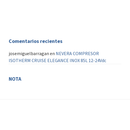
Piloto automatico
AIS
Comentarios recientes
josemiguelbarragan
en
NEVERA COMPRESOR
ISOTHERM CRUISE ELEGANCE INOX 85L 12-24Vdc
NOTA
FOOTER