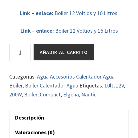
Link – enlace:
Boiler 12 Voltios y 10 Litros
Link – enlace:
Boiler
12 Voltios y 15 Li
tros
Boiler
AÑADIR AL CARRITO
Elgena
Nautic-
Compact
Categorías:
Agua Accesorios Calentador Agua
E10lt
Boiler
,
Boiler Calentador Agua
Etiquetas:
10lt
,
12V
,
12V
200W
,
Boiler
,
Compact
,
Elgena
,
Nautic
200W
cantidad
Descripción
Valoraciones (0)