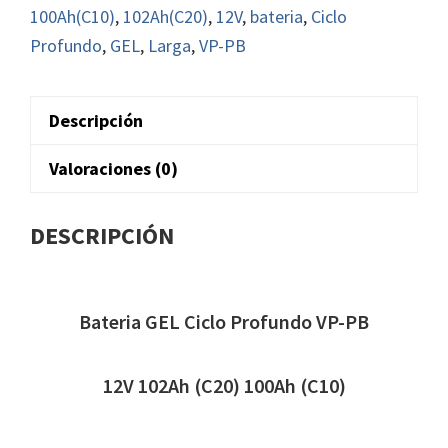
VP-
100Ah(C10)
,
102Ah(C20)
,
12V
,
bateria
,
Ciclo
PB
Profundo
,
GEL
,
Larga
,
VP-PB
12V
100Ah(C10)
Descripción
102Ah(C20)
Larga
Valoraciones (0)
cantidad
DESCRIPCIÓN
Bateria GEL Ciclo Profundo VP-PB
12V 102Ah (C20) 100Ah (C10)