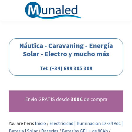
Saltar
Saltar
Saltar
Saltar
a
al
a
al
la
contenido
la
pie
Munaled
Nautica-
navegación
principal
barra
de
caravaning-
principal
lateral
página
camper-
Náutica - Caravaning - Energía
principal
autocaranas-
Solar - Electro y mucho más
energia-
solar-
Tel: (+34) 699 305 309
bateria-
automocion-
iluminacion-
Envío GRATIS desde
300€
de compra
12-
24-
voltios
You are here:
Inicio
/
Electricidad | Iluminacion 12-24 Vdc |
Bateria | Solar
/
Baterias
/
Baterías GEL + de 80Ah
/