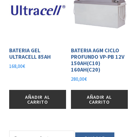
BATERIA GEL
BATERIA AGM CICLO
ULTRACELL 85AH
PROFUNDO VP-PB 12V
150AH(C10)
168,00
€
160AH(C20)
280,00
€
AÑADIR AL
AÑADIR AL
CARRITO
CARRITO
BARRA
Buscar