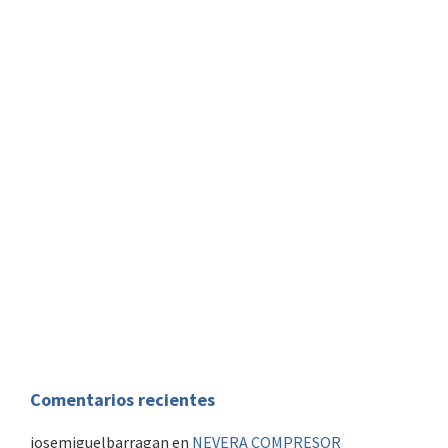
Altavoces marinos exteriores
Altavoces marinos interiores
Radiobaliza
Detector Alarma
Aire Acondicionado Marino
Piloto automatico
AIS
Comentarios recientes
josemiguelbarragan
en
NEVERA COMPRESOR